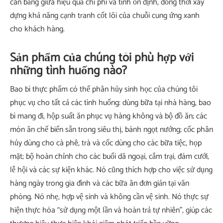
cân bằng giữa hiệu quả chi phí và tính ổn định, đồng thời xây
dựng khả năng cạnh tranh cốt lõi của chuỗi cung ứng xanh
cho khách hàng.
Sản phẩm của chúng tôi phù hợp với
những tình huống nào?
Bao bì thực phẩm có thể phân hủy sinh học của chúng tôi
phục vụ cho tất cả các tình huống: dùng bữa tại nhà hàng, bao
bì mang đi, hộp suất ăn phục vụ hàng không và bộ đồ ăn; các
món ăn chế biến sẵn trong siêu thị, bánh ngọt nướng; cốc phân
hủy dùng cho cà phê, trà và cốc dùng cho các bữa tiệc, họp
mặt; bộ hoàn chỉnh cho các buổi dã ngoại, cắm trại, đám cưới,
lễ hội và các sự kiện khác. Nó cũng thích hợp cho việc sử dụng
hàng ngày trong gia đình và các bữa ăn đơn giản tại văn
phòng. Nó nhẹ, hợp vệ sinh và không cần vệ sinh. Nó thực sự
hiện thực hóa “sử dụng một lần và hoàn trả tự nhiên”, giúp các