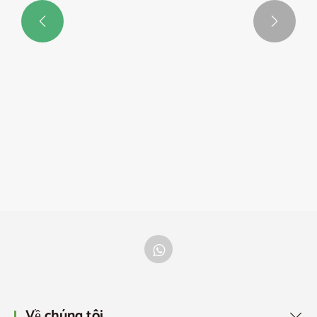


Bát nhựa có thể cải thiện cuộc sống hàng ngày
như thế nào?
Xem thêm >>
Về chúng tôi
